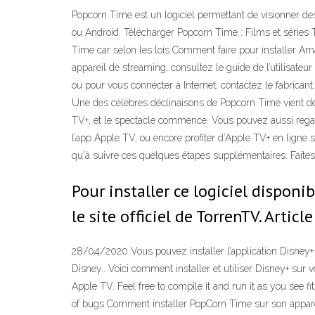
Popcorn Time est un logiciel permettant de visionner de
ou Android. Télécharger Popcorn Time : Films et séries 
Time car selon les lois Comment faire pour installer Am
appareil de streaming, consultez le guide de l’utilisateu
ou pour vous connecter à Internet, contactez le fabrican
Une des célèbres déclinaisons de Popcorn Time vient de
TV+, et le spectacle commence. Vous pouvez aussi regar
l’app Apple TV, ou encore profiter d’Apple TV+ en ligne su
qu'à suivre ces quelques étapes supplémentaires. Faites e
Pour installer ce logiciel disponi
le site officiel de TorrenTV. Artic
28/04/2020 Vous pouvez installer l’application Disney+ 
Disney.. Voici comment installer et utiliser Disney+ su
Apple TV. Feel free to compile it and run it as you see f
of bugs Comment installer PopCorn Time sur son appareil