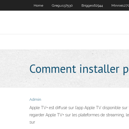
Home
Gregus37530
Brigges62944
Minnie127
Comment installer p
Admin
Apple TV+ est diffusé sur l’app Apple TV disponible su
regarder Apple TV+ sur les plateformes de streaming, les
sur