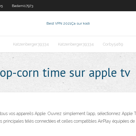
05
Badami17973
Best VPN 2021
Ça sur kodi
Katzenberger39334
Katzenberger39334
Corby5489
op-corn time sur apple tv
r tous vos appareils Apple. Ouvrez simplement l’app, sélectionnez Apple
 principales télés connectées et celles compatibles AirPlay équipées de 