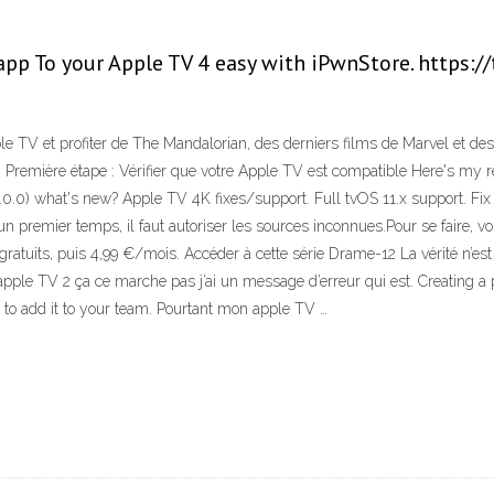
pp To your Apple TV 4 easy with iPwnStore. https:
ple TV et profiter de The Mandalorian, des derniers films de Marvel et de
V. Première étape : Vérifier que votre Apple TV est compatible Here's my
on (4.0.0) what's new? Apple TV 4K fixes/support. Full tvOS 11.x support.
un premier temps, il faut autoriser les sources inconnues.Pour se faire,
 gratuits, puis 4,99 €/mois. Accéder à cette série Drame-12 La vérité n’
 apple TV 2 ça ce marche pas j’ai un message d’erreur qui est. Creating a 
 to add it to your team. Pourtant mon apple TV …