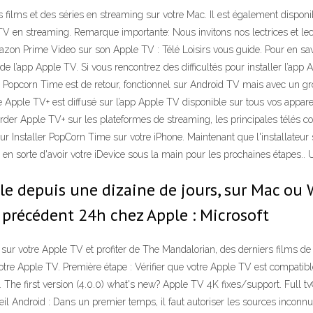
s films et des séries en streaming sur votre Mac. Il est également disp
TV en streaming. Remarque importante: Nous invitons nos lectrices et le
azon Prime Video sur son Apple TV : Télé Loisirs vous guide. Pour en sa
r de l’app Apple TV. Si vous rencontrez des difficultés pour installer l’a
t. Popcorn Time est de retour, fonctionnel sur Android TV mais avec un g
 Apple TV+ est diffusé sur l’app Apple TV disponible sur tous vos appar
der Apple TV+ sur les plateformes de streaming, les principales télés co
r Installer PopCorn Time sur votre iPhone. Maintenant que l'installateur su
n sorte d'avoir votre iDevice sous la main pour les prochaines étapes.. Un
ble depuis une dizaine de jours, sur Mac ou W
le précédent 24h chez Apple : Microsoft
sur votre Apple TV et profiter de The Mandalorian, des derniers films d
r votre Apple TV. Première étape : Vérifier que votre Apple TV est compat
it. The first version (4.0.0) what's new? Apple TV 4K fixes/support. Full 
 Android : Dans un premier temps, il faut autoriser les sources inconnu