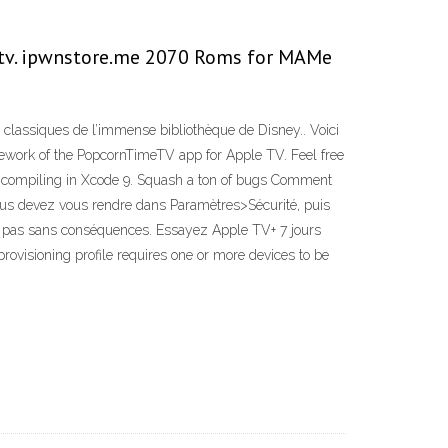
//tv. ipwnstore.me 2070 Roms for MAMe
s classiques de l’immense bibliothèque de Disney.. Voici
 rework of the PopcornTimeTV app for Apple TV. Feel free
 Fix compiling in Xcode 9. Squash a ton of bugs Comment
 vous devez vous rendre dans Paramètres>Sécurité, puis
est pas sans conséquences. Essayez Apple TV+ 7 jours
provisioning profile requires one or more devices to be