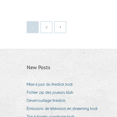
1
2
New Posts
Mise à jour du firestick kodi
Fichier zip des joueurs klub
Déverrouillage firestick
Émissions de télévision en streaming kodi
Top tutoriels construire kodi