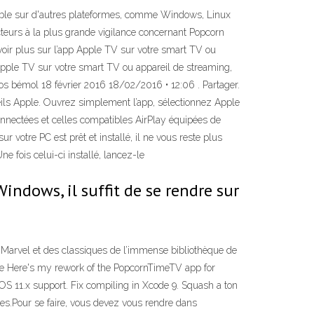
onible sur d'autres plateformes, comme Windows, Linux
cteurs à la plus grande vigilance concernant Popcorn
voir plus sur l’app Apple TV sur votre smart TV ou
pp Apple TV sur votre smart TV ou appareil de streaming,
ros bémol 18 février 2016 18/02/2016 • 12:06 . Partager.
eils Apple. Ouvrez simplement l’app, sélectionnez Apple
nnectées et celles compatibles AirPlay équipées de
r votre PC est prêt et installé, il ne vous reste plus
e fois celui-ci installé, lancez-le
indows, il suffit de se rendre sur
e Marvel et des classiques de l’immense bibliothèque de
ible Here's my rework of the PopcornTimeTV app for
tvOS 11.x support. Fix compiling in Xcode 9. Squash a ton
es.Pour se faire, vous devez vous rendre dans